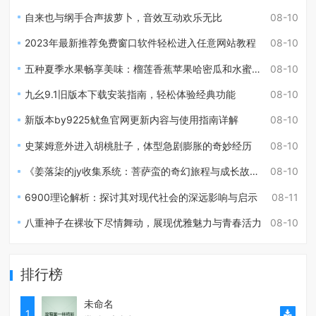
自来也与纲手合声拔萝卜，音效互动欢乐无比
08-10
2023年最新推荐免费窗口软件轻松进入任意网站教程
08-10
五种夏季水果畅享美味：榴莲香蕉苹果哈密瓜和水蜜桃的完美搭配
08-10
九幺9.1旧版本下载安装指南，轻松体验经典功能
08-10
新版本by9225鱿鱼官网更新内容与使用指南详解
08-10
史莱姆意外进入胡桃肚子，体型急剧膨胀的奇妙经历
08-10
《姜落柒的jy收集系统：菩萨蛮的奇幻旅程与成长故事》
08-10
6900理论解析：探讨其对现代社会的深远影响与启示
08-11
八重神子在裸妆下尽情舞动，展现优雅魅力与青春活力
08-10
排行榜
未命名
1