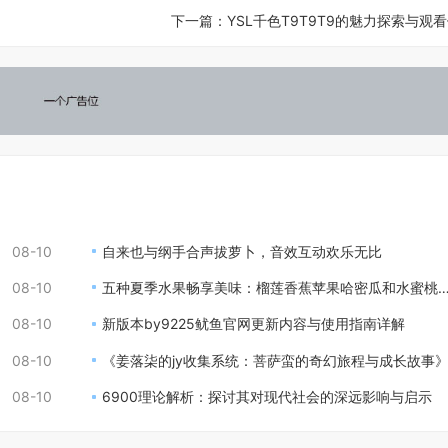
下一篇：
YSL千色T9T9T9的魅力探索与观
08-10
自来也与纲手合声拔萝卜，音效互动欢乐无比
08-10
五种夏季水果畅享美味：榴莲香蕉苹果哈密瓜和水蜜桃的完美搭配
08-10
新版本by9225鱿鱼官网更新内容与使用指南详解
08-10
《姜落柒的jy收集系统：菩萨蛮的奇幻旅程与成长故事
08-10
6900理论解析：探讨其对现代社会的深远影响与启示