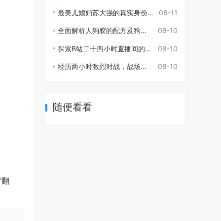
最美儿媳妇苏大强的真实身份揭秘与背后的故事
08-11
全面解析人狗胶的配方及狗狗每日喂食量建议
08-10
探索B站二十四小时直播间的无限魅力与精彩时刻
08-10
经历两小时激烈对战，战场瞬息万变究竟谁胜谁负
08-10
随便看看
“翻