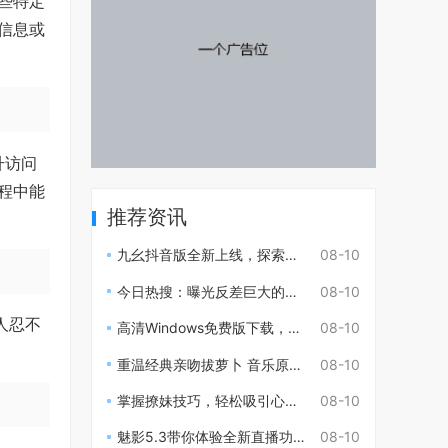
些特定
信息或
升访问
程中能
推荐资讯
九幺抖音版全新上线，探索更精彩的短视频创作体验
08-10
今日热搜：曝光反差巨大的明星吃瓜事件全记录
08-10
人忍不
高清Windows免费版下载，全新体验帮你畅游电脑生活
08-10
重温经典亲吻拔萝卜 音乐原声带给人无限回忆
08-10
掌握撩妹技巧，轻松吸引心仪对象的必看视频指南
08-10
魅影5.3带你体验全新直播功能与精彩互动
08-10