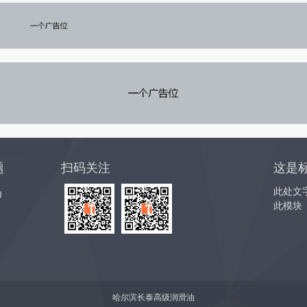
题
扫码关注
这是
此处文
角
此模块
哈尔滨长泰高级润滑油