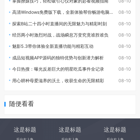
掌握撩妹技巧，轻松吸引心仪对象的必看视频指南
08-10
高清Windows免费版下载，全新体验帮你畅游电脑生活
08-10
探索B站二十四小时直播间的无限魅力与精彩时刻
08-10
经历两小时激烈对战，战场瞬息万变究竟谁胜谁负
08-10
魅影5.3带你体验全新直播功能与精彩互动
08-10
成品短视频APP源码的独特优势与创新潜力解析
08-10
今日热搜：曝光反差巨大的明星吃瓜事件全记录
08-10
用心耕种母爱滋养的沃土，收获生命的无限精彩
08-10
随便看看
这是标题
这是标题
这是标题
后台右上角
后台右上角
后台右上角