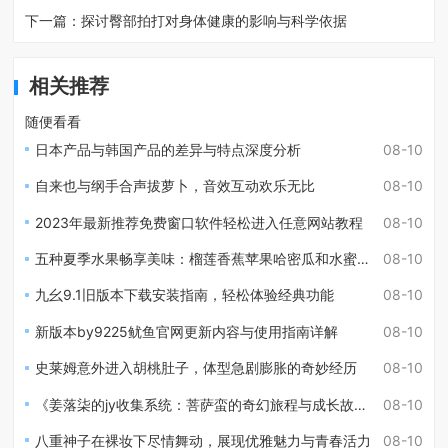
下一篇：
探讨臀部拍打对身体健康的影响与科学依据
相关推荐
随便看看
日本产品与韩国产品的差异与特点深度分析
08-10
自来也与纲手合声拔萝卜，音效互动欢乐无比
08-10
2023年最新推荐免费窗口软件轻松进入任意网站教程
08-10
五种夏季水果畅享美味：榴莲香蕉苹果哈密瓜和水蜜桃的完美搭配
08-10
九幺9.1旧版本下载安装指南，轻松体验经典功能
08-10
新版本by9225鱿鱼官网更新内容与使用指南详解
08-10
史莱姆意外进入胡桃肚子，体型急剧膨胀的奇妙经历
08-10
《姜落柒的jy收集系统：菩萨蛮的奇幻旅程与成长故事》
08-10
八重神子在裸妆下尽情舞动，展现优雅魅力与青春活力
08-10