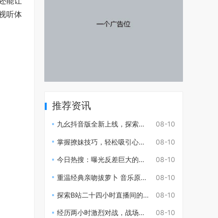
还能让
视听体
推荐资讯
九幺抖音版全新上线，探索更精彩的短视频创作体验
08-10
掌握撩妹技巧，轻松吸引心仪对象的必看视频指南
08-10
今日热搜：曝光反差巨大的明星吃瓜事件全记录
08-10
重温经典亲吻拔萝卜 音乐原声带给人无限回忆
08-10
探索B站二十四小时直播间的无限魅力与精彩时刻
08-10
经历两小时激烈对战，战场瞬息万变究竟谁胜谁负
08-10