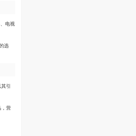
影、电视
的选
以其引
品，营