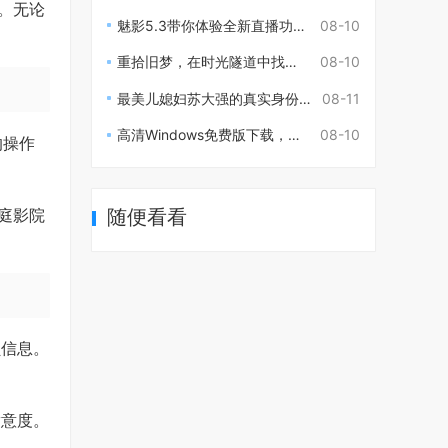
。无论
魅影5.3带你体验全新直播功能与精彩互动
08-10
重拾旧梦，在时光隧道中找回失去的爱情与希望
08-10
最美儿媳妇苏大强的真实身份揭秘与背后的故事
08-11
高清Windows免费版下载，全新体验帮你畅游电脑生活
08-10
的操作
庭影院
随便看看
员信息。
满意度。